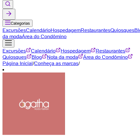
Categorias
Excursões
Calendário
Hospedagem
Restaurantes
Quiosques
Bl
da moda
Área do Condômino
Excursões
Calendário
Hospedagem
Restaurantes
Quiosques
Blog
Nota da moda
Área do Condômino
Página Inicial
/
Conheça as marcas
/