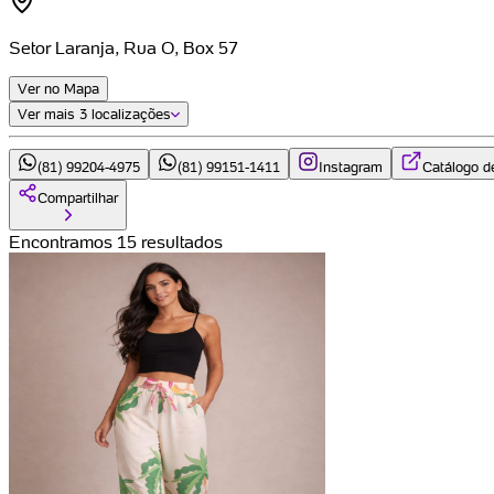
Setor Laranja, Rua O, Box 57
Ver no Mapa
Ver mais
3 localizações
(81) 99204-4975
(81) 99151-1411
Instagram
Catálogo d
Compartilhar
Encontramos 15 resultados