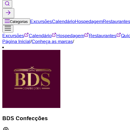
Excursões
Calendário
Hospedagem
Restaurante
Categorias
Excursões
Calendário
Hospedagem
Restaurantes
Qui
Página Inicial
/
Conheça as marcas
/
BDS Confecções