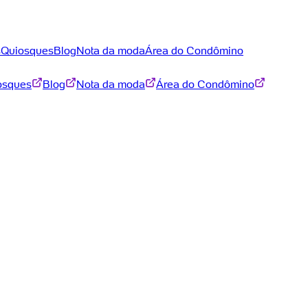
s
Quiosques
Blog
Nota da moda
Área do Condômino
osques
Blog
Nota da moda
Área do Condômino