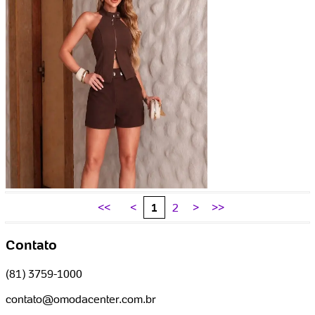
<<
<
1
2
>
>>
Contato
(81) 3759-1000
contato@omodacenter.com.br