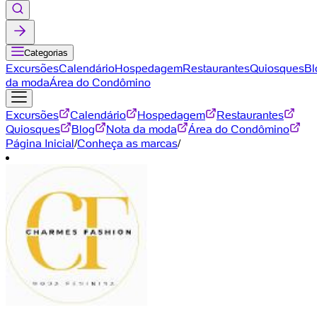
Categorias
Excursões
Calendário
Hospedagem
Restaurantes
Quiosques
Bl
da moda
Área do Condômino
Excursões
Calendário
Hospedagem
Restaurantes
Quiosques
Blog
Nota da moda
Área do Condômino
Página Inicial
/
Conheça as marcas
/