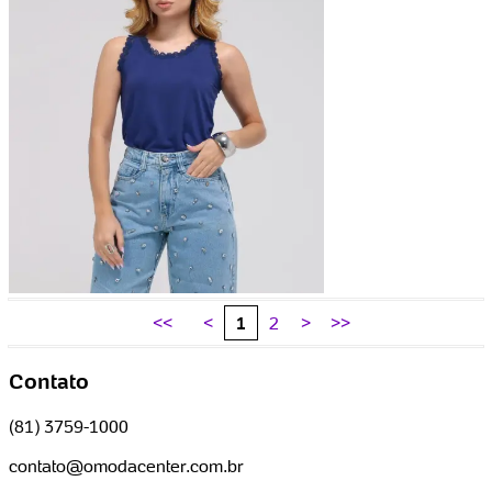
<<
<
1
2
>
>>
Contato
(81) 3759-1000
contato@omodacenter.com.br