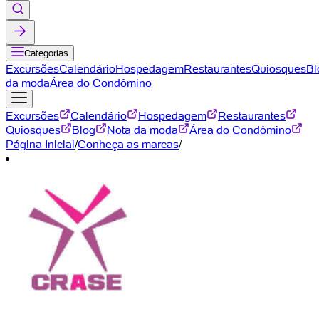
Categorias
Excursões
Calendário
Hospedagem
Restaurantes
Quiosques
Bl
da moda
Área do Condômino
Excursões
Calendário
Hospedagem
Restaurantes
Quiosques
Blog
Nota da moda
Área do Condômino
Página Inicial
/
Conheça as marcas
/