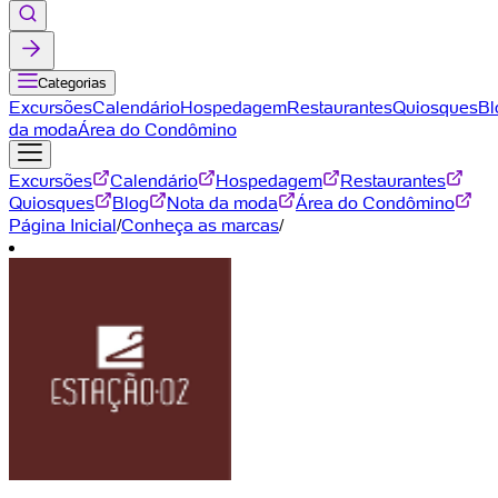
Categorias
Excursões
Calendário
Hospedagem
Restaurantes
Quiosques
Bl
da moda
Área do Condômino
Excursões
Calendário
Hospedagem
Restaurantes
Quiosques
Blog
Nota da moda
Área do Condômino
Página Inicial
/
Conheça as marcas
/