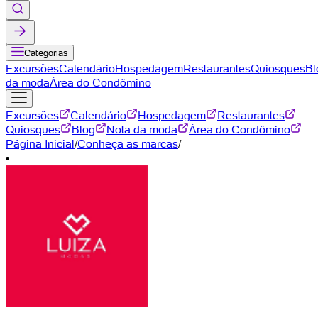
Categorias
Excursões
Calendário
Hospedagem
Restaurantes
Quiosques
Bl
da moda
Área do Condômino
Excursões
Calendário
Hospedagem
Restaurantes
Quiosques
Blog
Nota da moda
Área do Condômino
Página Inicial
/
Conheça as marcas
/