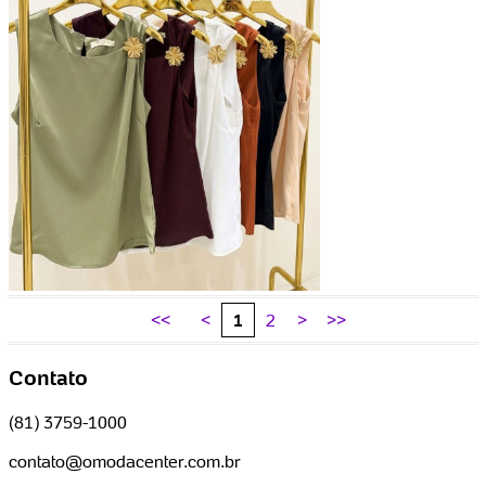
<<
<
1
2
>
>>
Contato
(81) 3759-1000
contato@omodacenter.com.br