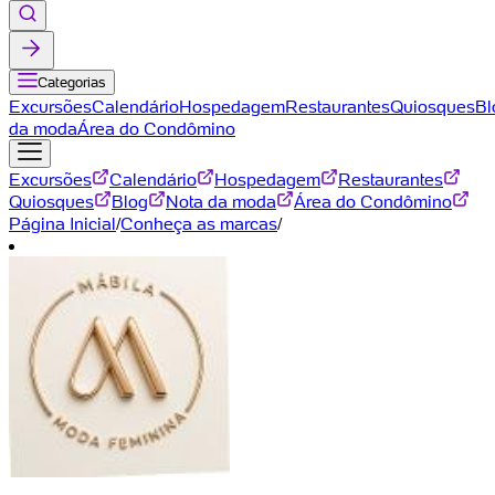
Categorias
Excursões
Calendário
Hospedagem
Restaurantes
Quiosques
Bl
da moda
Área do Condômino
Excursões
Calendário
Hospedagem
Restaurantes
Quiosques
Blog
Nota da moda
Área do Condômino
Página Inicial
/
Conheça as marcas
/