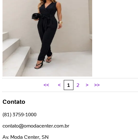
<<
<
1
2
>
>>
Contato
(81) 3759-1000
contato@omodacenter.com.br
Av. Moda Center, SN