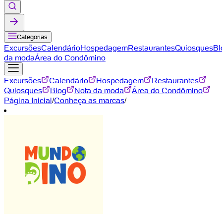
Categorias
Excursões
Calendário
Hospedagem
Restaurantes
Quiosques
Bl
da moda
Área do Condômino
Excursões
Calendário
Hospedagem
Restaurantes
Quiosques
Blog
Nota da moda
Área do Condômino
Página Inicial
/
Conheça as marcas
/