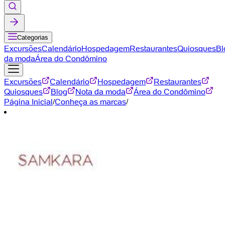
Categorias
Excursões
Calendário
Hospedagem
Restaurantes
Quiosques
Bl
da moda
Área do Condômino
Excursões
Calendário
Hospedagem
Restaurantes
Quiosques
Blog
Nota da moda
Área do Condômino
Página Inicial
/
Conheça as marcas
/