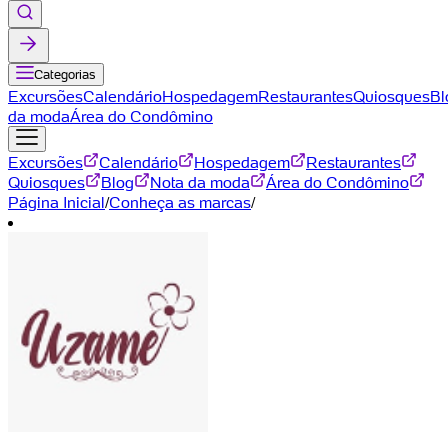
Categorias
Excursões
Calendário
Hospedagem
Restaurantes
Quiosques
Bl
da moda
Área do Condômino
Excursões
Calendário
Hospedagem
Restaurantes
Quiosques
Blog
Nota da moda
Área do Condômino
Página Inicial
/
Conheça as marcas
/