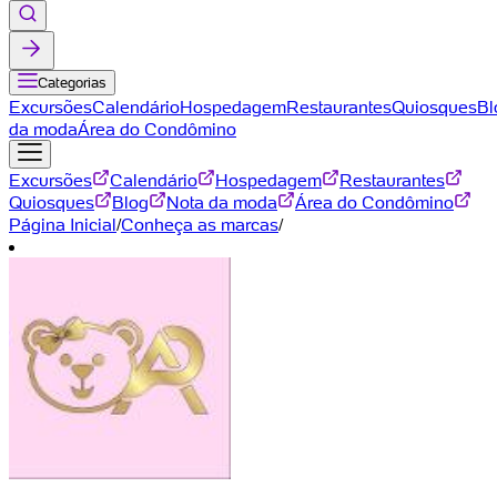
Categorias
Excursões
Calendário
Hospedagem
Restaurantes
Quiosques
Bl
da moda
Área do Condômino
Excursões
Calendário
Hospedagem
Restaurantes
Quiosques
Blog
Nota da moda
Área do Condômino
Página Inicial
/
Conheça as marcas
/