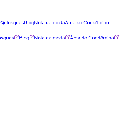
s
Quiosques
Blog
Nota da moda
Área do Condômino
osques
Blog
Nota da moda
Área do Condômino