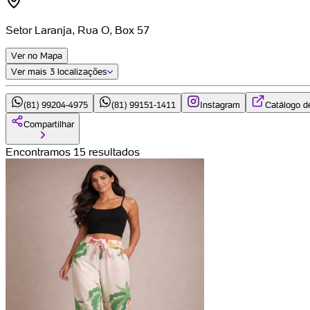
Setor Laranja, Rua O, Box 57
Ver no Mapa
Ver mais
3 localizações
(81) 99204-4975
(81) 99151-1411
Instagram
Catálogo d
Compartilhar
Encontramos 15 resultados