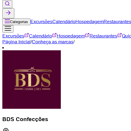
Excursões
Calendário
Hospedagem
Restaurante
Categorias
Excursões
Calendário
Hospedagem
Restaurantes
Qui
Página Inicial
/
Conheça as marcas
/
BDS Confecções