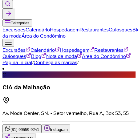
Categorias
Excursões
Calendário
Hospedagem
Restaurantes
Quiosques
Bl
da moda
Área do Condômino
Excursões
Calendário
Hospedagem
Restaurantes
Quiosques
Blog
Nota da moda
Área do Condômino
Página Inicial
/
Conheça as marcas
/
C
CIA da Malhação
Av. Moda Center, SN. - Setor vermelho, Rua A, Box 53, 55
(81) 99559-9241
Instagram