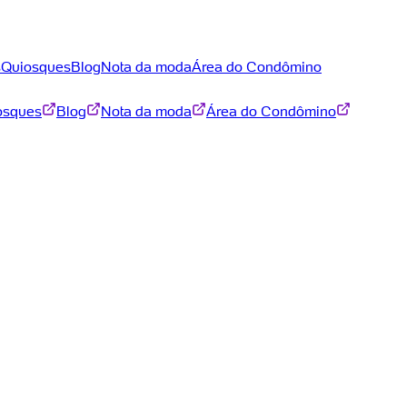
s
Quiosques
Blog
Nota da moda
Área do Condômino
osques
Blog
Nota da moda
Área do Condômino