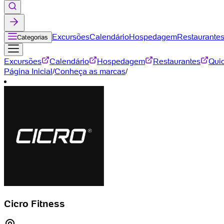
Excursões
Calendário
Hospedagem
Restaurante
Categorias
Excursões
Calendário
Hospedagem
Restaurantes
Qui
Página Inicial
/
Conheça as marcas
/
Cicro Fitness