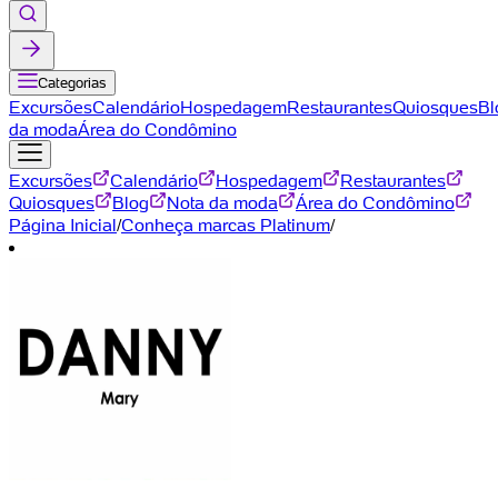
Categorias
Excursões
Calendário
Hospedagem
Restaurantes
Quiosques
Bl
da moda
Área do Condômino
Excursões
Calendário
Hospedagem
Restaurantes
Quiosques
Blog
Nota da moda
Área do Condômino
Página Inicial
/
Conheça marcas Platinum
/