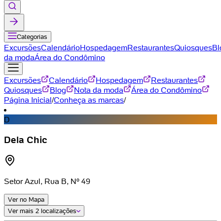
Categorias
Excursões
Calendário
Hospedagem
Restaurantes
Quiosques
Bl
da moda
Área do Condômino
Excursões
Calendário
Hospedagem
Restaurantes
Quiosques
Blog
Nota da moda
Área do Condômino
Página Inicial
/
Conheça as marcas
/
D
Dela Chic
Setor Azul, Rua B, Nº 49
Ver no Mapa
Ver mais
2 localizações