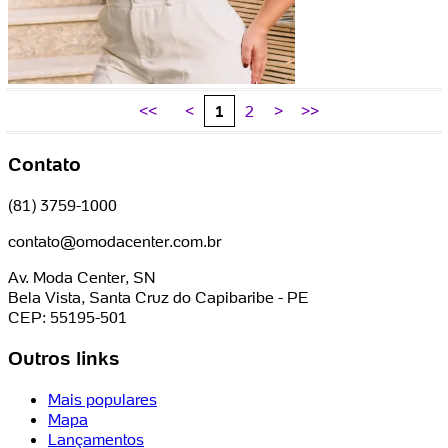
<<
<
1
2
>
>>
Contato
(81) 3759-1000
contato@omodacenter.com.br
Av. Moda Center, SN
Bela Vista, Santa Cruz do Capibaribe - PE
CEP: 55195-501
Outros links
Mais populares
Mapa
Lançamentos