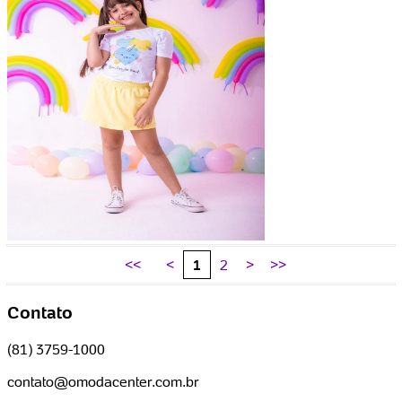
<<
<
1
2
>
>>
Contato
(81) 3759-1000
contato@omodacenter.com.br