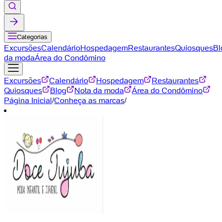
Categorias
Excursões
Calendário
Hospedagem
Restaurantes
Quiosques
Bl
da moda
Área do Condômino
Excursões
Calendário
Hospedagem
Restaurantes
Quiosques
Blog
Nota da moda
Área do Condômino
Página Inicial
/
Conheça as marcas
/