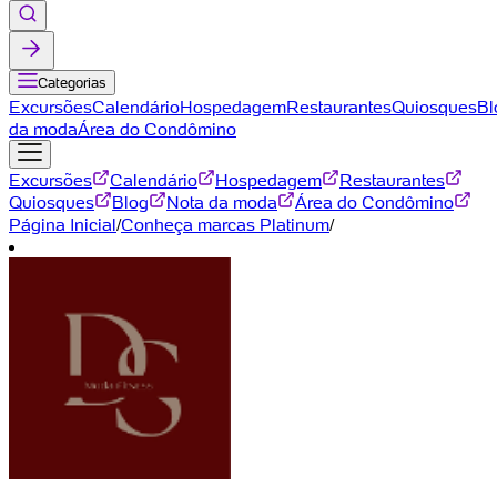
Categorias
Excursões
Calendário
Hospedagem
Restaurantes
Quiosques
Bl
da moda
Área do Condômino
Excursões
Calendário
Hospedagem
Restaurantes
Quiosques
Blog
Nota da moda
Área do Condômino
Página Inicial
/
Conheça marcas Platinum
/