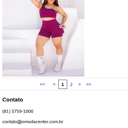
<<
<
1
2
>
>>
Contato
(81) 3759-1000
contato@omodacenter.com.br