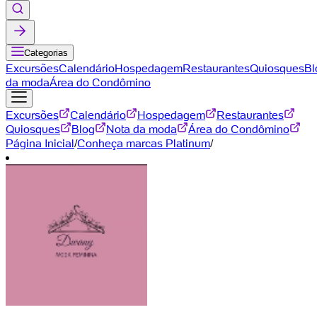
Categorias
Excursões
Calendário
Hospedagem
Restaurantes
Quiosques
Bl
da moda
Área do Condômino
Excursões
Calendário
Hospedagem
Restaurantes
Quiosques
Blog
Nota da moda
Área do Condômino
Página Inicial
/
Conheça marcas Platinum
/