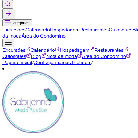
Categorias
Excursões
Calendário
Hospedagem
Restaurantes
Quiosques
Bl
da moda
Área do Condômino
Excursões
Calendário
Hospedagem
Restaurantes
Quiosques
Blog
Nota da moda
Área do Condômino
Página Inicial
/
Conheça marcas Platinum
/