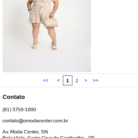
<<
<
1
2
>
>>
Contato
(81) 3759-1000
contato@omodacenter.com.br
Av. Moda Center, SN
Bela Vista, Santa Cruz do Capibaribe - PE