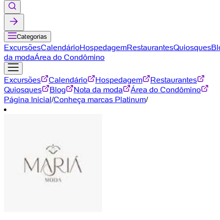
Categorias
Excursões
Calendário
Hospedagem
Restaurantes
Quiosques
Bl
da moda
Área do Condômino
Excursões
Calendário
Hospedagem
Restaurantes
Quiosques
Blog
Nota da moda
Área do Condômino
Página Inicial
/
Conheça marcas Platinum
/