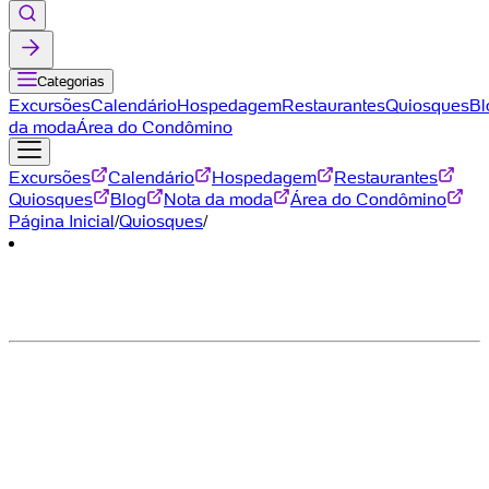
Categorias
Excursões
Calendário
Hospedagem
Restaurantes
Quiosques
Bl
da moda
Área do Condômino
Excursões
Calendário
Hospedagem
Restaurantes
Quiosques
Blog
Nota da moda
Área do Condômino
Página Inicial
/
Quiosques
/