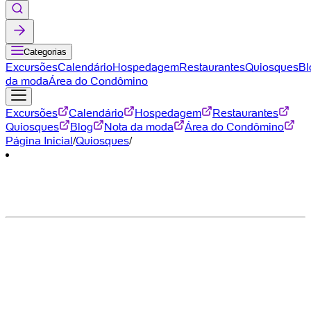
Categorias
Excursões
Calendário
Hospedagem
Restaurantes
Quiosques
Bl
da moda
Área do Condômino
Excursões
Calendário
Hospedagem
Restaurantes
Quiosques
Blog
Nota da moda
Área do Condômino
Página Inicial
/
Quiosques
/