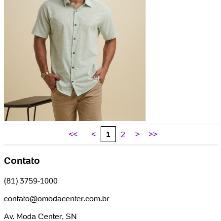
<<
<
1
2
>
>>
Contato
(81) 3759-1000
contato@omodacenter.com.br
Av. Moda Center, SN