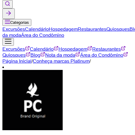
Categorias
Excursões
Calendário
Hospedagem
Restaurantes
Quiosques
Bl
da moda
Área do Condômino
Excursões
Calendário
Hospedagem
Restaurantes
Quiosques
Blog
Nota da moda
Área do Condômino
Página Inicial
/
Conheça marcas Platinum
/