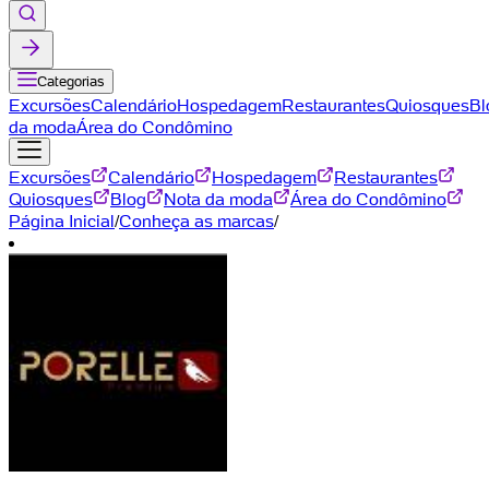
Categorias
Excursões
Calendário
Hospedagem
Restaurantes
Quiosques
Bl
da moda
Área do Condômino
Excursões
Calendário
Hospedagem
Restaurantes
Quiosques
Blog
Nota da moda
Área do Condômino
Página Inicial
/
Conheça as marcas
/