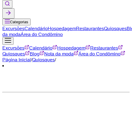
Categorias
Excursões
Calendário
Hospedagem
Restaurantes
Quiosques
Bl
da moda
Área do Condômino
Excursões
Calendário
Hospedagem
Restaurantes
Quiosques
Blog
Nota da moda
Área do Condômino
Página Inicial
/
Quiosques
/