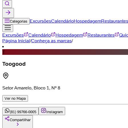
Excursões
Calendário
Hospedagem
Restaurante
Categorias
Excursões
Calendário
Hospedagem
Restaurantes
Qui
Página Inicial
/
Conheça as marcas
/
T
Toogood
Setor Amarelo, Bloco 1, Nº 8
Ver no Mapa
(81) 99766-0005
Instagram
Compartilhar