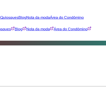
s
Quiosques
Blog
Nota da moda
Área do Condômino
osques
Blog
Nota da moda
Área do Condômino