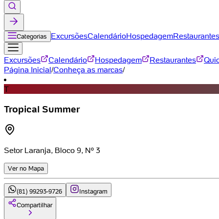
Excursões
Calendário
Hospedagem
Restaurante
Categorias
Excursões
Calendário
Hospedagem
Restaurantes
Qui
Página Inicial
/
Conheça as marcas
/
T
Tropical Summer
Setor Laranja, Bloco 9, Nº 3
Ver no Mapa
(81) 99293-9726
Instagram
Compartilhar