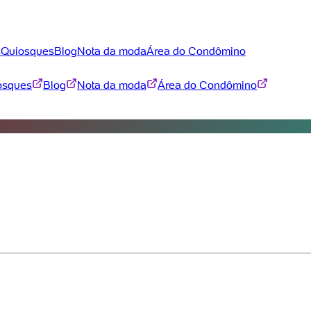
s
Quiosques
Blog
Nota da moda
Área do Condômino
osques
Blog
Nota da moda
Área do Condômino