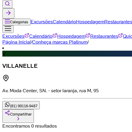
Excursões
Calendário
Hospedagem
Restaurante
Categorias
Excursões
Calendário
Hospedagem
Restaurantes
Qui
Página Inicial
/
Conheça marcas Platinum
/
V
VILLANELLE
Av. Moda Center, SN. - setor laranja, rua M, 95
(81) 99116-9487
Compartilhar
Encontramos 0 resultados