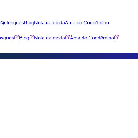
s
Quiosques
Blog
Nota da moda
Área do Condômino
osques
Blog
Nota da moda
Área do Condômino