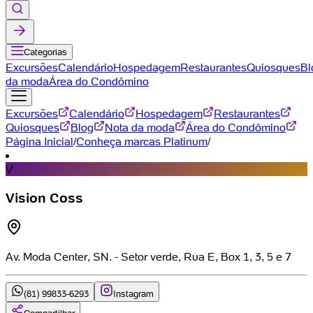
Categorias
Excursões
Calendário
Hospedagem
Restaurantes
Quiosques
Bl
da moda
Área do Condômino
Excursões
Calendário
Hospedagem
Restaurantes
Quiosques
Blog
Nota da moda
Área do Condômino
Página Inicial
/
Conheça marcas Platinum
/
V
Vision Coss
Av. Moda Center, SN. - Setor verde, Rua E, Box 1, 3, 5 e 7
(81) 99833-6293
Instagram