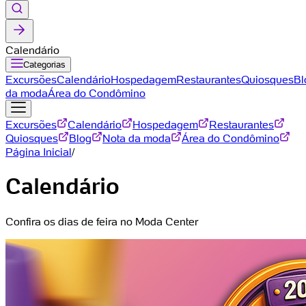
Calendário
Categorias
Excursões
Calendário
Hospedagem
Restaurantes
Quiosques
Bl
da moda
Área do Condômino
Excursões
Calendário
Hospedagem
Restaurantes
Quiosques
Blog
Nota da moda
Área do Condômino
Página Inicial
/
Calendário
Confira os dias de feira no Moda Center