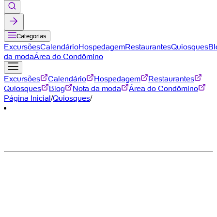
Categorias
Excursões
Calendário
Hospedagem
Restaurantes
Quiosques
Bl
da moda
Área do Condômino
Excursões
Calendário
Hospedagem
Restaurantes
Quiosques
Blog
Nota da moda
Área do Condômino
Página Inicial
/
Quiosques
/