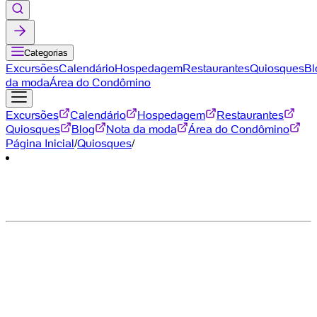
Categorias
Excursões
Calendário
Hospedagem
Restaurantes
Quiosques
Bl
da moda
Área do Condômino
Excursões
Calendário
Hospedagem
Restaurantes
Quiosques
Blog
Nota da moda
Área do Condômino
Página Inicial
/
Quiosques
/