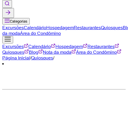
Categorias
Excursões
Calendário
Hospedagem
Restaurantes
Quiosques
Bl
da moda
Área do Condômino
Excursões
Calendário
Hospedagem
Restaurantes
Quiosques
Blog
Nota da moda
Área do Condômino
Página Inicial
/
Quiosques
/