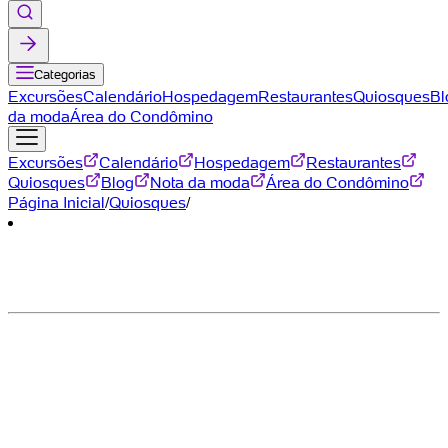
Categorias
Excursões
Calendário
Hospedagem
Restaurantes
Quiosques
Bl
da moda
Área do Condômino
Excursões
Calendário
Hospedagem
Restaurantes
Quiosques
Blog
Nota da moda
Área do Condômino
Página Inicial
/
Quiosques
/