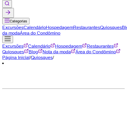
Categorias
Excursões
Calendário
Hospedagem
Restaurantes
Quiosques
Bl
da moda
Área do Condômino
Excursões
Calendário
Hospedagem
Restaurantes
Quiosques
Blog
Nota da moda
Área do Condômino
Página Inicial
/
Quiosques
/