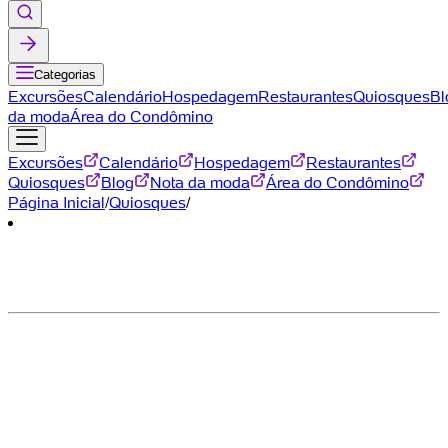
Categorias
Excursões
Calendário
Hospedagem
Restaurantes
Quiosques
Bl
da moda
Área do Condômino
Excursões
Calendário
Hospedagem
Restaurantes
Quiosques
Blog
Nota da moda
Área do Condômino
Página Inicial
/
Quiosques
/