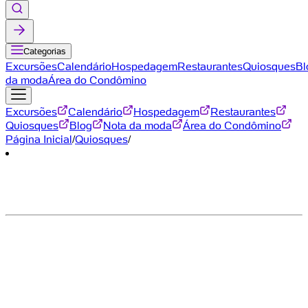
Categorias
Excursões
Calendário
Hospedagem
Restaurantes
Quiosques
Bl
da moda
Área do Condômino
Excursões
Calendário
Hospedagem
Restaurantes
Quiosques
Blog
Nota da moda
Área do Condômino
Página Inicial
/
Quiosques
/