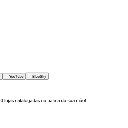
X
YouTube
BlueSky
000 lojas catalogadas na palma da sua mão!