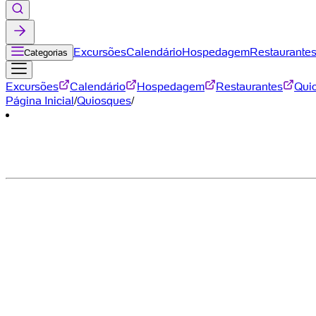
Excursões
Calendário
Hospedagem
Restaurante
Categorias
Excursões
Calendário
Hospedagem
Restaurantes
Qui
Página Inicial
/
Quiosques
/