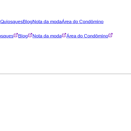
s
Quiosques
Blog
Nota da moda
Área do Condômino
osques
Blog
Nota da moda
Área do Condômino