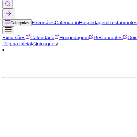
Excursões
Calendário
Hospedagem
Restaurante
Categorias
Excursões
Calendário
Hospedagem
Restaurantes
Qui
Página Inicial
/
Quiosques
/