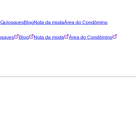
s
Quiosques
Blog
Nota da moda
Área do Condômino
osques
Blog
Nota da moda
Área do Condômino