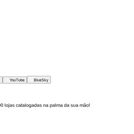
X
YouTube
BlueSky
000 lojas catalogadas na palma da sua mão!