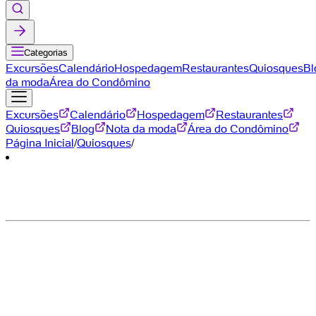
Categorias
Excursões
Calendário
Hospedagem
Restaurantes
Quiosques
Bl
da moda
Área do Condômino
Excursões
Calendário
Hospedagem
Restaurantes
Quiosques
Blog
Nota da moda
Área do Condômino
Página Inicial
/
Quiosques
/