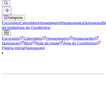
Categorias
Excursões
Calendário
Hospedagem
Restaurantes
Quiosques
Bl
da moda
Área do Condômino
Excursões
Calendário
Hospedagem
Restaurantes
Quiosques
Blog
Nota da moda
Área do Condômino
Página Inicial
/
Quiosques
/