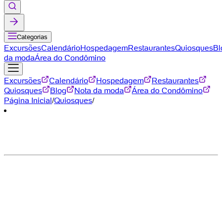
Categorias
Excursões
Calendário
Hospedagem
Restaurantes
Quiosques
Bl
da moda
Área do Condômino
Excursões
Calendário
Hospedagem
Restaurantes
Quiosques
Blog
Nota da moda
Área do Condômino
Página Inicial
/
Quiosques
/