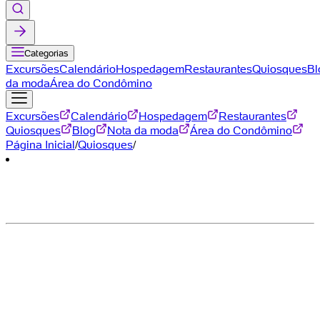
Categorias
Excursões
Calendário
Hospedagem
Restaurantes
Quiosques
Bl
da moda
Área do Condômino
Excursões
Calendário
Hospedagem
Restaurantes
Quiosques
Blog
Nota da moda
Área do Condômino
Página Inicial
/
Quiosques
/