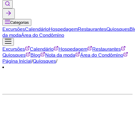
Categorias
Excursões
Calendário
Hospedagem
Restaurantes
Quiosques
Bl
da moda
Área do Condômino
Excursões
Calendário
Hospedagem
Restaurantes
Quiosques
Blog
Nota da moda
Área do Condômino
Página Inicial
/
Quiosques
/