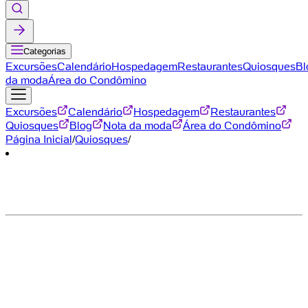
Categorias
Excursões
Calendário
Hospedagem
Restaurantes
Quiosques
Bl
da moda
Área do Condômino
Excursões
Calendário
Hospedagem
Restaurantes
Quiosques
Blog
Nota da moda
Área do Condômino
Página Inicial
/
Quiosques
/