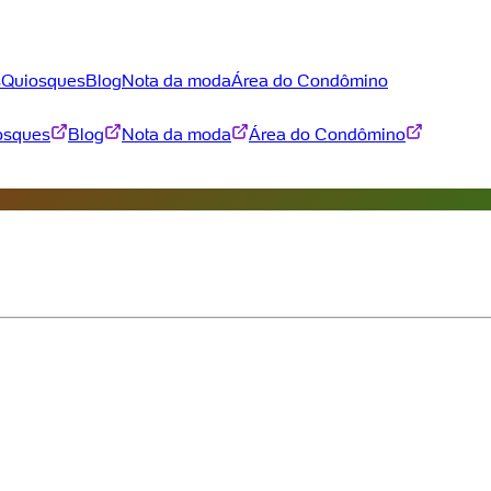
s
Quiosques
Blog
Nota da moda
Área do Condômino
osques
Blog
Nota da moda
Área do Condômino