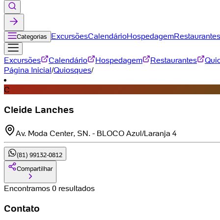
Excursões
Calendário
Hospedagem
Restaurante
Categorias
Excursões
Calendário
Hospedagem
Restaurantes
Qui
Página Inicial
/
Quiosques
/
C
Cleide Lanches
Av. Moda Center, SN. - BLOCO Azul/Laranja 4
(81) 99132-0812
Compartilhar
Encontramos 0 resultados
Contato