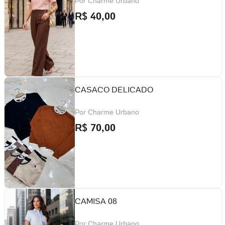
Por
Charme Urbano
R$
40,00
CASACO DELICADO
Por
Charme Urbano
R$
70,00
CAMISA 08
Por
Charme Urbano