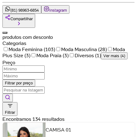
(81) 98963-6854
Instagram
Compartilhar
produtos com desconto
Categorias
Moda Feminina
(
103
)
Moda Masculina
(
28
)
Moda
Plus Size
(
3
)
Moda Praia
(
3
)
Diversos
(
1
)
Ver mais (4)
Preço
Filtrar por preço
Filtrar
Encontramos 134 resultados
CAMISA 01