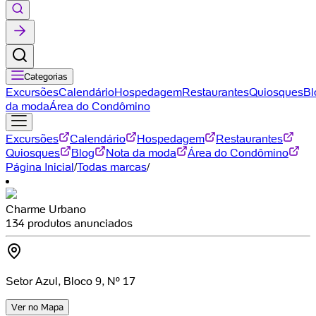
Categorias
Excursões
Calendário
Hospedagem
Restaurantes
Quiosques
Bl
da moda
Área do Condômino
Excursões
Calendário
Hospedagem
Restaurantes
Quiosques
Blog
Nota da moda
Área do Condômino
Página Inicial
/
Todas marcas
/
Charme Urbano
134 produtos anunciados
Setor Azul, Bloco 9, Nº 17
Ver no Mapa