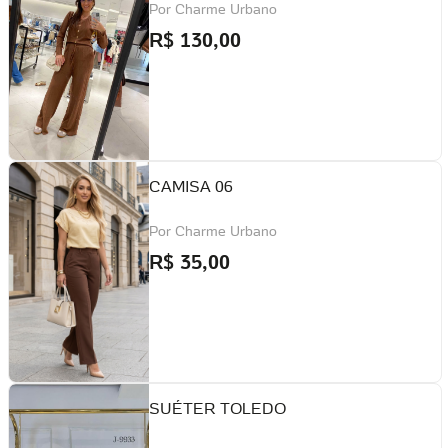
Por
Charme Urbano
R$
130,00
CAMISA 06
Por
Charme Urbano
R$
35,00
SUÉTER TOLEDO