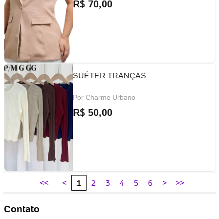
R$
70,00
SUÉTER TRANÇAS
Por
Charme Urbano
R$
50,00
<<
<
1
2
3
4
5
6
>
>>
Contato