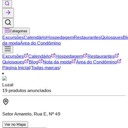
Categorias
Excursões
Calendário
Hospedagem
Restaurantes
Quiosques
Bl
da moda
Área do Condômino
Excursões
Calendário
Hospedagem
Restaurantes
Quiosques
Blog
Nota da moda
Área do Condômino
Página Inicial
/
Todas marcas
/
Luzal
19 produtos anunciados
Setor Amarelo, Rua E, Nº 49
Ver no Mapa