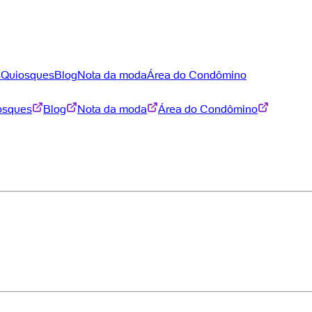
s
Quiosques
Blog
Nota da moda
Área do Condômino
osques
Blog
Nota da moda
Área do Condômino