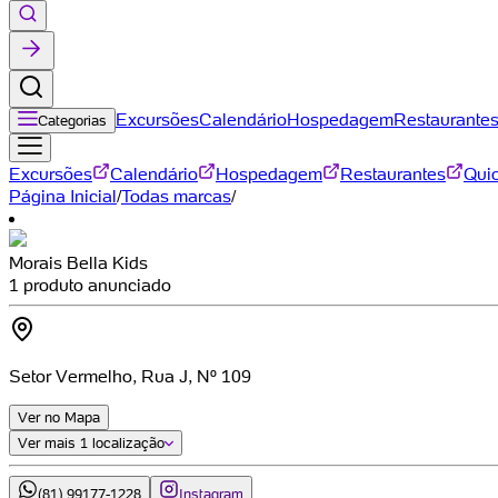
Excursões
Calendário
Hospedagem
Restaurante
Categorias
Excursões
Calendário
Hospedagem
Restaurantes
Qui
Página Inicial
/
Todas marcas
/
Morais Bella Kids
1 produto anunciado
Setor Vermelho, Rua J, Nº 109
Ver no Mapa
Ver mais
1 localização
(81) 99177-1228
Instagram